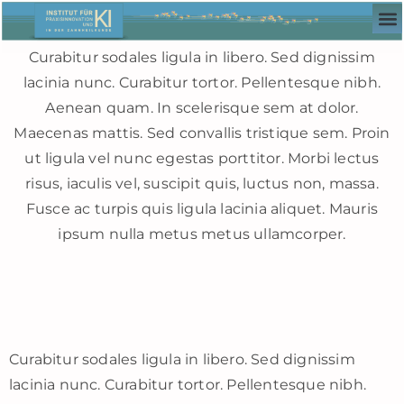
Curabitur sodales ligula in libero. Sed dignissim
lacinia nunc. Curabitur tortor. Pellentesque nibh.
Aenean quam. In scelerisque sem at dolor.
Maecenas mattis. Sed convallis tristique sem. Proin
ut ligula vel nunc egestas porttitor. Morbi lectus
risus, iaculis vel, suscipit quis, luctus non, massa.
Fusce ac turpis quis ligula lacinia aliquet. Mauris
ipsum nulla metus metus ullamcorper.
Curabitur sodales ligula in libero. Sed dignissim
lacinia nunc. Curabitur tortor. Pellentesque nibh.