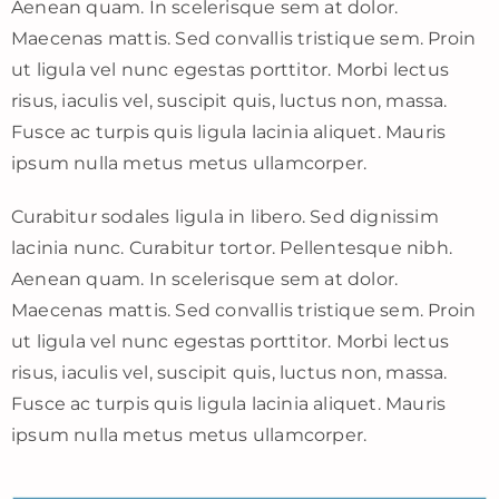
Aenean quam. In scelerisque sem at dolor.
Maecenas mattis. Sed convallis tristique sem. Proin
ut ligula vel nunc egestas porttitor. Morbi lectus
risus, iaculis vel, suscipit quis, luctus non, massa.
Fusce ac turpis quis ligula lacinia aliquet. Mauris
ipsum nulla metus metus ullamcorper.
Curabitur sodales ligula in libero. Sed dignissim
lacinia nunc. Curabitur tortor. Pellentesque nibh.
Aenean quam. In scelerisque sem at dolor.
Maecenas mattis. Sed convallis tristique sem. Proin
ut ligula vel nunc egestas porttitor. Morbi lectus
risus, iaculis vel, suscipit quis, luctus non, massa.
Fusce ac turpis quis ligula lacinia aliquet. Mauris
ipsum nulla metus metus ullamcorper.