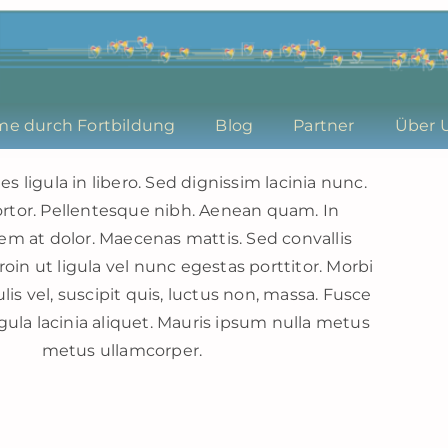
me durch Fortbildung
Blog
Partner
Über 
es ligula in libero. Sed dignissim lacinia nunc.
ortor. Pellentesque nibh. Aenean quam. In
em at dolor. Maecenas mattis. Sed convallis
roin ut ligula vel nunc egestas porttitor. Morbi
culis vel, suscipit quis, luctus non, massa. Fusce
ligula lacinia aliquet. Mauris ipsum nulla metus
metus ullamcorper.