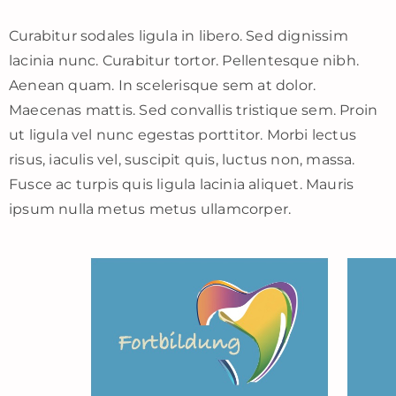
Curabitur sodales ligula in libero. Sed dignissim
lacinia nunc. Curabitur tortor. Pellentesque nibh.
Aenean quam. In scelerisque sem at dolor.
Maecenas mattis. Sed convallis tristique sem. Proin
ut ligula vel nunc egestas porttitor. Morbi lectus
risus, iaculis vel, suscipit quis, luctus non, massa.
Fusce ac turpis quis ligula lacinia aliquet. Mauris
ipsum nulla metus metus ullamcorper.