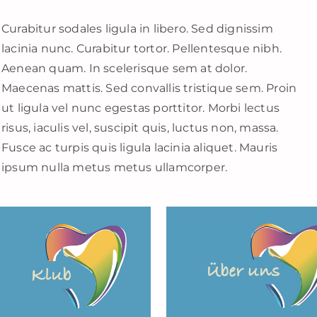
Curabitur sodales ligula in libero. Sed dignissim
lacinia nunc. Curabitur tortor. Pellentesque nibh.
Aenean quam. In scelerisque sem at dolor.
Maecenas mattis. Sed convallis tristique sem. Proin
ut ligula vel nunc egestas porttitor. Morbi lectus
risus, iaculis vel, suscipit quis, luctus non, massa.
Fusce ac turpis quis ligula lacinia aliquet. Mauris
ipsum nulla metus metus ullamcorper.