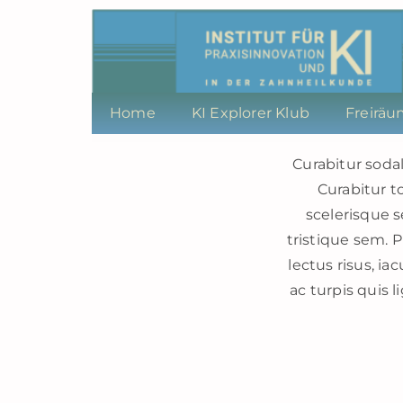
Home
KI Explorer Klub
Freiräu
Curabitur sodal
Curabitur t
scelerisque s
tristique sem. P
lectus risus, ia
ac turpis quis 