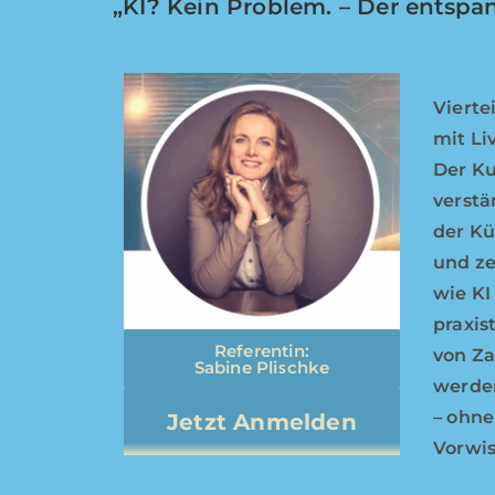
„KI? Kein Problem. – Der entspa
Vierte
mit Li
Der Ku
verstä
der Kü
und zei
wie KI
praxis
Referentin:
von Za
Sabine Plischke
werde
– ohne
Jetzt Anmelden
Vorwis