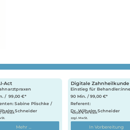
I-Act
Digitale Zahnheilkunde
ahnarztpraxen
Einstieg für Behandler:inn
n. / 99,00 €*
90 Min. / 99,00 €*
enten: Sabine Plischke /
Referent:
ilhelm Schneider
Dr. Wilhelm Schneider
€ im KIEK
*49,00 € im KIEK
wSt.
zzgl. MwSt.
Mehr ...
In Vorbereitung