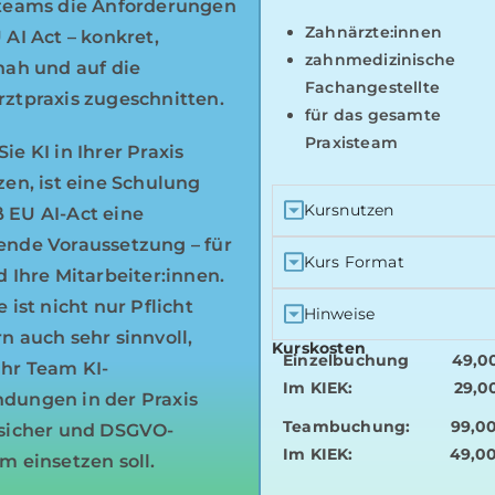
teams die Anforderungen
Zahnärzte:innen
 AI Act – konkret,
zahnmedizinische
nah und auf die
Fachangestellte
ztpraxis zugeschnitten.
für das gesamte
Praxisteam
ie KI in Ihrer Praxis
zen, ist eine Schulung
Kursnutzen
EU AI-Act eine
nde Voraussetzung – für
Kurs Format
d Ihre Mitarbeiter:innen.
 ist nicht nur Pflicht
Hinweise
n auch sehr sinnvoll,
Kurskosten
Einzelbuchung
49,0
hr Team KI-
Im KIEK:
29,0
dungen in der Praxis
Teambuchung:
99,0
sicher und DSGVO-
Im KIEK:
49,0
m einsetzen soll.