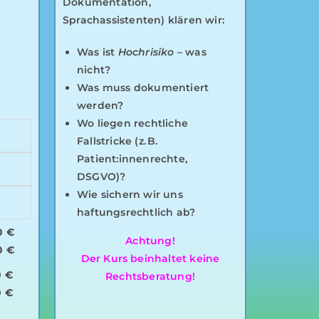
Dokumentation,
Sprachassistenten) klären wir:
Was ist
Hochrisiko
– was
nicht?
Was muss dokumentiert
werden?
Wo liegen rechtliche
Fallstricke (z. B.
Patient:innenrechte,
DSGVO)?
Wie sichern wir uns
haftungsrechtlich ab?
0 €
Achtung!
0 €
Der Kurs beinhaltet keine
0 €
Rechtsberatung!
0 €