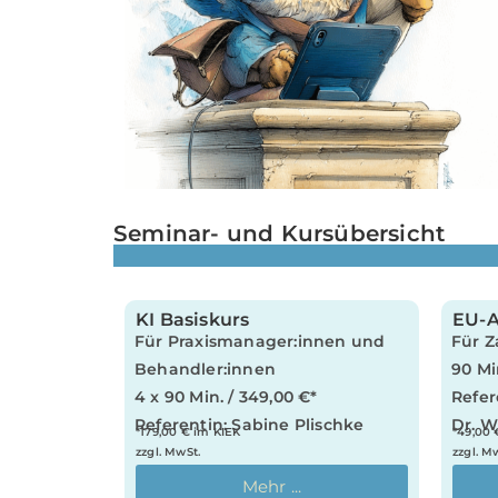
Seminar- und Kursübersicht
.
KI Basiskurs
EU-A
Für Praxismanager:innen und
Für Z
Behandler:innen
90 Mi
4 x 90 Min. / 349,00 €*
Refer
Referentin: Sabine Plischke
Dr. W
*179,00 € im KIEK
*49,00 
zzgl. MwSt.
zzgl. M
Mehr ...