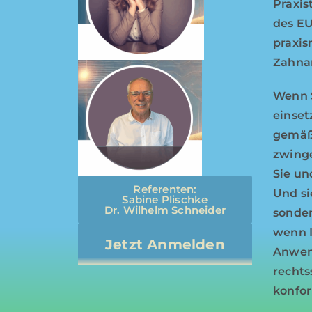
Praxis
des EU
praxis
Zahnar
Wenn S
einset
gemäß 
zwinge
Sie un
Referenten:
Und sie
Sabine Plischke
Dr. Wilhelm Schneider
sonder
wenn I
Jetzt Anmelden
Anwen
rechts
konfor