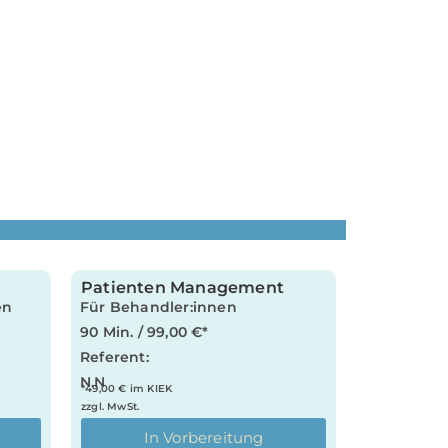
Patienten Management
en
Für Behandler:innen
90 Min. / 99,00 €*
Referent:
N.N
*49,00 € im KIEK
zzgl. MwSt.
In Vorbereitung