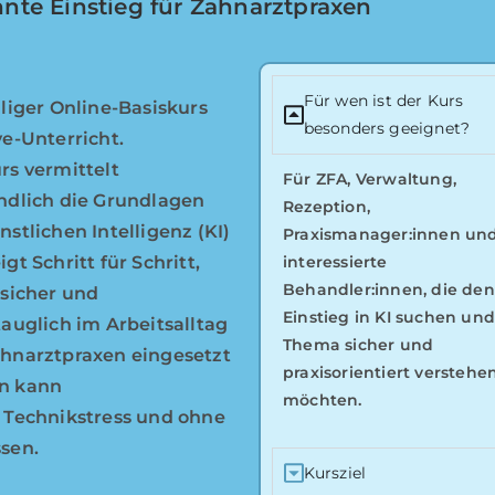
nnte Einstieg für Zahnarztpraxen
Für wen ist der Kurs
iliger Online-Basiskurs
besonders geeignet?
ve-Unterricht.
rs vermittelt
Für ZFA, Verwaltung,
ndlich die Grundlagen
Rezeption,
nstlichen Intelligenz (KI)
Praxismanager:innen un
gt Schritt für Schritt,
interessierte
Behandler:innen, die den
 sicher und
Einstieg in KI suchen un
tauglich im Arbeitsalltag
Thema sicher und
hnarztpraxen eingesetzt
praxisorientiert verstehe
n kann
möchten.
 Technikstress und ohne
sen.
Kursziel