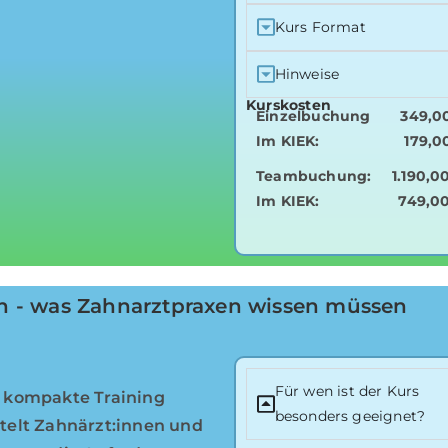
Kurs Format
Hinweise
Kurskosten
Einzelbuchung
349,0
Im KIEK:
179,0
Teambuchung:
1.190,0
Im KIEK:
749,0
en - was Zahnarztpraxen wissen müssen
Für wen ist der Kurs
 kompakte Training
besonders geeignet?
telt Zahnärzt:innen und