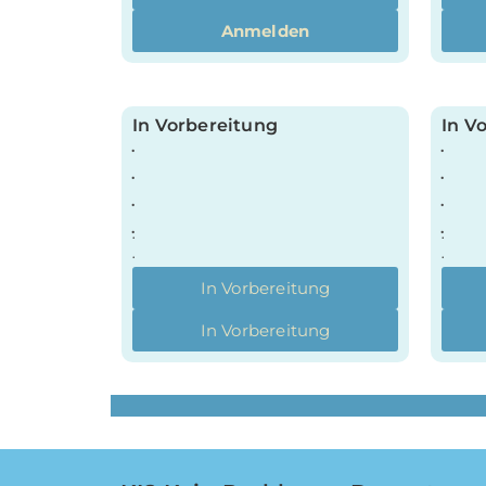
Anmelden
In Vorbereitung
In V
.
.
.
.
.
.
.
.
.
.
.
.
In Vorbereitung
In Vorbereitung
.