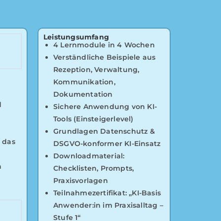
Leistungsumfang
4 Lernmodule in 4 Wochen
Verständliche Beispiele aus
Rezeption, Verwaltung,
Kommunikation,
Dokumentation
d
Sichere Anwendung von KI-
Tools (Einsteigerlevel)
Grundlagen Datenschutz &
d das
DSGVO-konformer KI-Einsatz
Downloadmaterial:
n
Checklisten, Prompts,
Praxisvorlagen
Teilnahmezertifikat: „KI-Basis
Anwender:in im Praxisalltag –
Stufe 1“